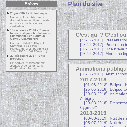
Plan du site
Brèves
29 juin 2023 - Bibliothèque
Nouveau ! La bibliothèque
disponible est en ligne... mais
encore incomplète et en
évaluation.
16 décembre 2020 - Comète
Néowise depuis le plateau de
C’est qui ? C’est où
Chamboeuf (Les Hauts de
Gevrey Chambertin)
[23-12-2017]
Présentatio
Canon 6D Mark 2 Objectif
[18-12-2017]
Pour nous t
Samyang de 14 mm
Plateau de Chamboeuf le 18
[16-12-2017]
Une brève his
Juillet 2020 à 00h15mm (…)
[16-12-2017]
Mentions lég
26 décembre 2017 - Sites
proposés
De nouveaux liens ont été
ajoutés. A consulter sans
Animations publiq
modération ! J’y vais...
[16-12-2017]
Anim’action
2017-2018
[01-08-2018]
Eclipse de
[25-06-2018]
Eclipse to
[29-03-2018]
Animation
Aubigny
[29-03-2018]
Présentati
Cygnus21
2018-2019
[09-08-2019]
Nuit des é
[05-07-2019]
Nuit des é