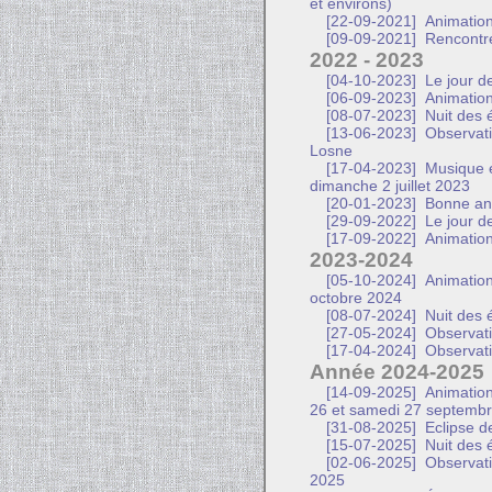
et environs)
[22-09-2021]
Animation
[09-09-2021]
Rencontre
2022 - 2023
[04-10-2023]
Le jour de
[06-09-2023]
Animation
[08-07-2023]
Nuit des é
[13-06-2023]
Observatio
Losne
[17-04-2023]
Musique e
dimanche 2 juillet 2023
[20-01-2023]
Bonne an
[29-09-2022]
Le jour d
[17-09-2022]
Animation
2023-2024
[05-10-2024]
Animation
octobre 2024
[08-07-2024]
Nuit des é
[27-05-2024]
Observati
[17-04-2024]
Observati
Année 2024-2025
[14-09-2025]
Animation
26 et samedi 27 septemb
[31-08-2025]
Eclipse d
[15-07-2025]
Nuit des 
[02-06-2025]
Observatio
2025