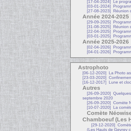
[17-04-2024]
Le progr
[03-01-2024]
Programme
[27-08-2023]
Réunion d
Année 2024-2025
[29-09-2025]
Programme
[31-08-2025]
Réunion d
[22-04-2025]
Programme
[03-01-2025]
Programme
Année 2025-2026
[02-04-2026]
Programme
[04-01-2026]
Programme
Astrophoto
[06-12-2020]
La Photo as
[23-03-2020]
Confinemen
[16-12-2017]
Lune et clo
Autres
[26-09-2020]
Quelques c
septembre 2020
[26-09-2020]
Comète N
[10-07-2020]
La comèt
Comète Néowise 
Chamboeuf (Les H
[29-12-2020]
Comète
(Les Hauts de Gevrey c