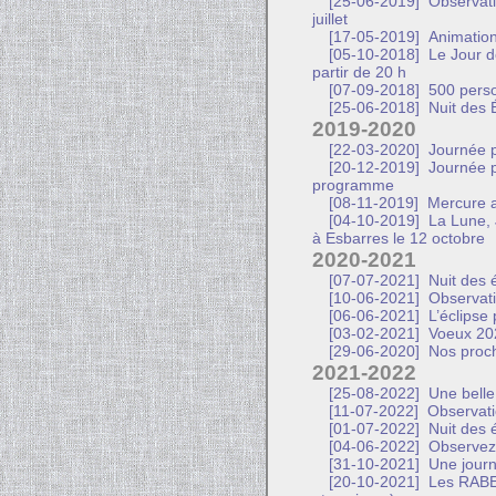
[25-06-2019]
Observati
juillet
[17-05-2019]
Animation
[05-10-2018]
Le Jour de
partir de 20 h
[07-09-2018]
500 person
[25-06-2018]
Nuit des É
2019-2020
[22-03-2020]
Journée p
[20-12-2019]
Journée po
programme
[08-11-2019]
Mercure a 
[04-10-2019]
La Lune, J
à Esbarres le 12 octobre
2020-2021
[07-07-2021]
Nuit des é
[10-06-2021]
Observatio
[06-06-2021]
L’éclipse 
[03-02-2021]
Voeux 20
[29-06-2020]
Nos proch
2021-2022
[25-08-2022]
Une belle 
[11-07-2022]
Observatio
[01-07-2022]
Nuit des é
[04-06-2022]
Observez l
[31-10-2021]
Une journ
[20-10-2021]
Les RABE 