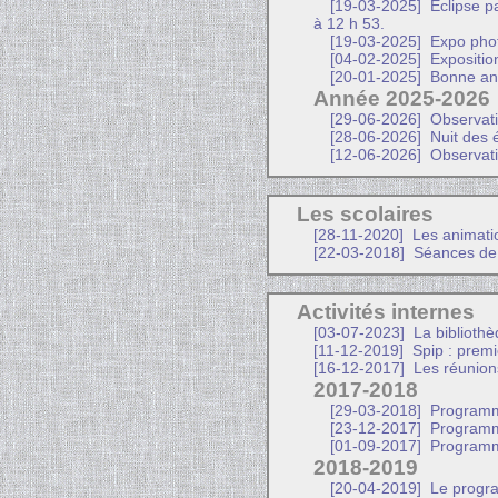
[19-03-2025]
Éclipse pa
à 12 h 53.
[19-03-2025]
Expo phot
[04-02-2025]
Expositio
[20-01-2025]
Bonne an
Année 2025-2026
[29-06-2026]
Observatio
[28-06-2026]
Nuit des 
[12-06-2026]
Observati
Les scolaires
[28-11-2020]
Les animati
[22-03-2018]
Séances de p
Activités internes
[03-07-2023]
La bibliothè
[11-12-2019]
Spip : premi
[16-12-2017]
Les réunion
2017-2018
[29-03-2018]
Programme
[23-12-2017]
Programme
[01-09-2017]
Programme
2018-2019
[20-04-2019]
Le progra