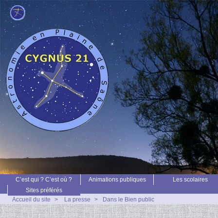
C’est qui ? C’est où ?
Animations publiques
Les scolaires
Sites préférés
Accueil du site
>
La presse
>
Dans le Bien public