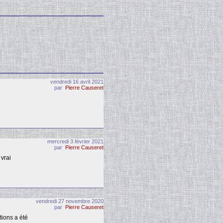
vendredi 16 avril 2021
par
Pierre Causeret
mercredi 3 février 2021
par
Pierre Causeret
 vrai
vendredi 27 novembre 2020
par
Pierre Causeret
tions a été