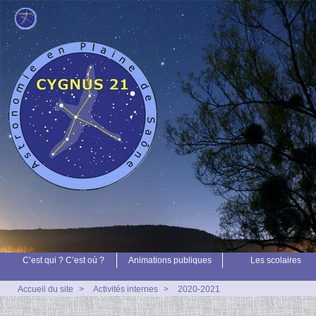
C’est qui ? C’est où ?
Animations publiques
Les scolaires
Accueil du site
>
Activités internes
>
2020-2021