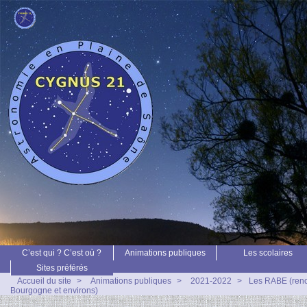
C’est qui ? C’est où ?
Animations publiques
Les scolaires
Sites préférés
Accueil du site
>
Animations publiques
>
2021-2022
>
Les RABE (renc
Bourgogne et environs)