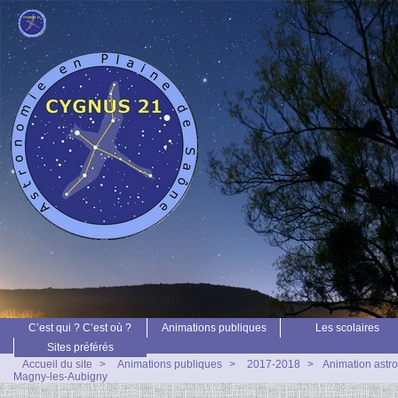
C’est qui ? C’est où ?
Animations publiques
Les scolaires
Sites préférés
Accueil du site
>
Animations publiques
>
2017-2018
>
Animation astro
Magny-les-Aubigny