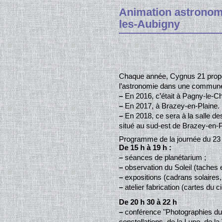
Animation astronomi
les-Aubigny
Chaque année, Cygnus 21 propo
l’astronomie dans une commune 
–
En 2016, c’était à Pagny-le-C
–
En 2017, à Brazey-en-Plaine.
–
En 2018, ce sera à la salle de
situé au sud-est de Brazey-en-P
Programme de la journée du 23 
De 15 h à 19 h :
–
séances de planétarium ;
–
observation du Soleil (taches 
–
expositions (cadrans solaires,
–
atelier fabrication (cartes du c
De 20 h 30 à 22 h
–
conférence "Photographies du 
constellations, de la Lune, de la