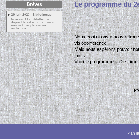
Le programme du 2e
Brèves
29 juin 2023 - Bibliothèque
Nouveau ! La bibliothèque
disponible est en ligne... mais
encore incomplète et en
évaluation.
Nous continuons à nous retrouve
visioconférence.
Mais nous espérons pouvoir nous
juin...
Voici le programme du 2e trimes
Pr
Plan du