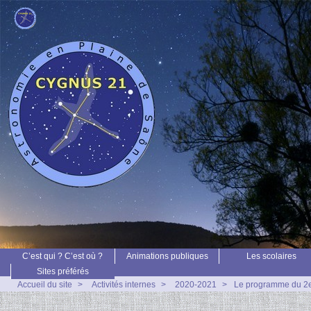
C’est qui ? C’est où ?
Animations publiques
Les scolaires
Sites préférés
Accueil du site
>
Activités internes
>
2020-2021
>
Le programme du 2e