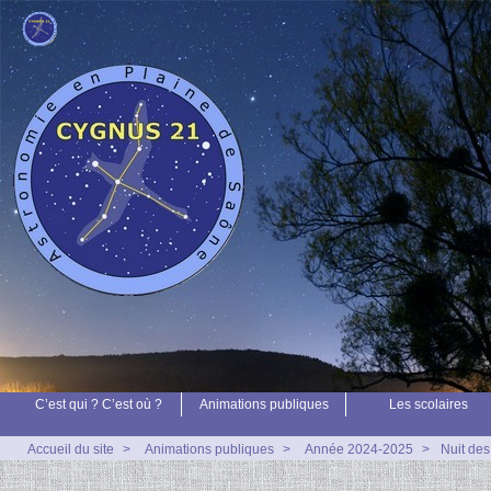
C’est qui ? C’est où ?
Animations publiques
Les scolaires
Accueil du site
>
Animations publiques
>
Année 2024-2025
>
Nuit des