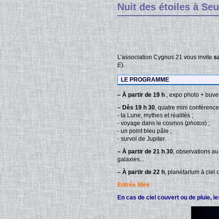
Nuit des étoiles à Se
L’association Cygnus 21 vous invite
s
E
).
LE PROGRAMME
–
À partir de 19 h
, expo photo + buvet
–
Dès 19 h 30
, quatre mini conférenc
- la Lune, mythes et réalités ;
- voyage dans le cosmos (
photos
) ;
- un point bleu pâle ;
- survol de Jupiter.
–
À partir de 21 h 30
, observations au
galaxies...
–
À partir de 22 h
, planétarium à ciel 
Entrée libre
En cas de ciel couvert ou de pluie,