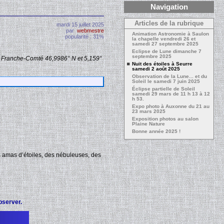
Navigation
Articles de la rubrique
mardi 15 juillet 2025
par
webmestre
Animation Astronomie à Saulon
popularité : 31%
la chapelle vendredi 26 et
samedi 27 septembre 2025
Eclipse de Lune dimanche 7
septembre 2025
e Franche-Comté 46,9986° N et 5,159°
Nuit des étoiles à Seurre
samedi 2 août 2025
Observation de la Lune... et du
Soleil le samedi 7 juin 2025
Éclipse partielle de Soleil
samedi 29 mars de 11 h 13 à 12
h 53.
Expo photo à Auxonne du 21 au
23 mars 2025
Exposition photos au salon
Plaine Nature
Bonne année 2025 !
es amas d’étoiles, des nébuleuses, des
bserver.