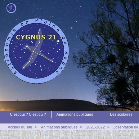
C’est qui ? C’est où ?
Animations publiques
Les scolaires
Accueil du site
>
Animations publiques
>
2021-2022
>
Observation de l