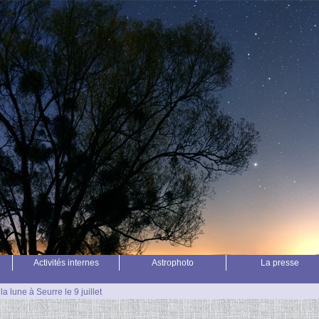
Activités internes
Astrophoto
La presse
a lune à Seurre le 9 juillet