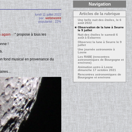
Navigation
Articles de la rubrique
lundi 11 juillet 2022
par
webmestre
Une belle nuit des étoiles, le 6
popularité : 22%
août 2022
Observation de la lune à Seurre
le 9 juillet
 again
" propose à tous les
Nuit des étoiles le samedi 6
août à Esbarres
Observez la lune à Seurre le 9
onne !
juillet
Une journée astronomie à
h.
Losne
Les RABE (rencontres
 un fond musical en provenance du
astronomiques de Bourgogne et
environs)
Animation astro à Losne
dimanche 17 octobre 2021
aires...
Rencontres astronomiques de
Bourgogne et environs