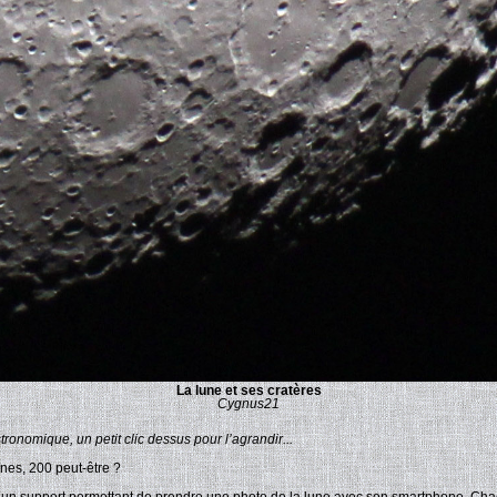
La lune et ses cratères
Cygnus21
onomique, un petit clic dessus pour l’agrandir...
nes, 200 peut-être ?