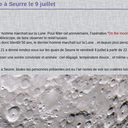
 à Seurre le 9 juillet
ier homme marchait sur la Lune. Pour fêter cet anniversaire, l’opération "
On the moon
élescope, de faire observer le relief lunaire.
 donc bientôt 50 ans, le dernier homme marchait sur la Lune... et depuis plus pers
21 a donné rendez-vous sur les quais de Seurre le vendredi 9 juillet à partir de 22 
asser une soirée conviviale et animée : ciel dégagé, température douce... et même
ir à Seurre, toutes les personnes présentes ont eu l’air ravies de voir les cratères lun