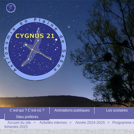
C’est qui ? C’est où ?
Animations publiques
Les scolaires
Sites préférés
Accueil du site
>
Activités internes
>
Année 2024-2025
>
Programme d
trimestre 2025