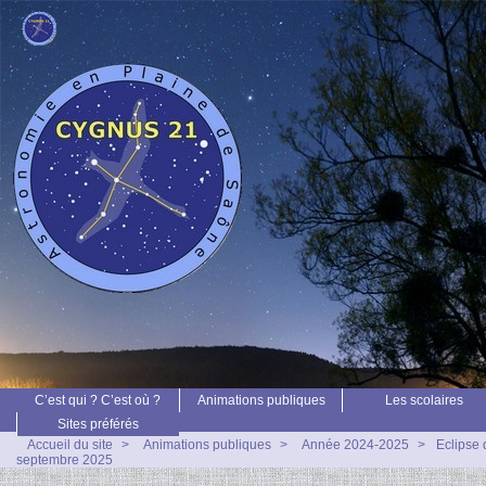
C’est qui ? C’est où ?
Animations publiques
Les scolaires
Sites préférés
Accueil du site
>
Animations publiques
>
Année 2024-2025
>
Eclipse
septembre 2025