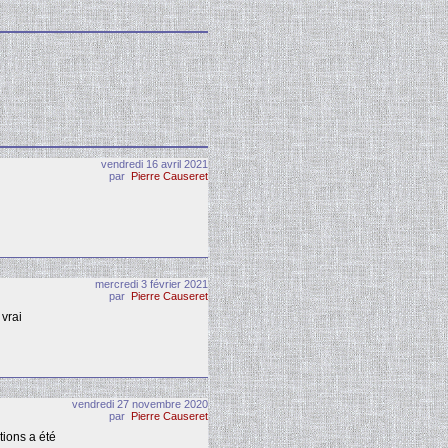
vendredi 16 avril 2021
par
Pierre Causeret
mercredi 3 février 2021
par
Pierre Causeret
 vrai
vendredi 27 novembre 2020
par
Pierre Causeret
tions a été