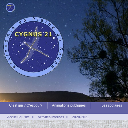
C’est qui ? C’est où ?
Animations publiques
Les scolaires
Accueil du site
>
Activités internes
>
2020-2021