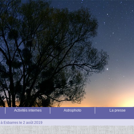
Activités internes
Astrophoto
La presse
s à Esbarres le 2 août 2019