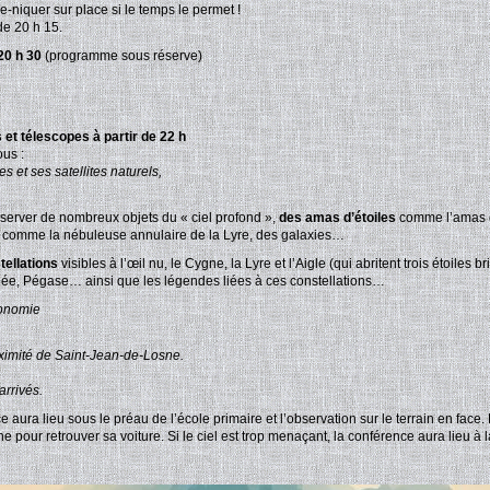
e-niquer sur place si le temps le permet !
 de 20 h 15.
20 h 30
(programme sous réserve)
 et télescopes à partir de 22 h
us :
 et ses satellites naturels,
server de nombreux objets du « ciel profond »,
des amas d’étoiles
comme l’amas 
comme la nébuleuse annulaire de la Lyre, des galaxies…
tellations
visibles à l’œil nu, le Cygne, la Lyre et l’Aigle (qui abritent trois étoiles br
pée, Pégase… ainsi que les légendes liées à ces constellations…
ronomie
roximité de Saint-Jean-de-Losne.
rrivés.
ura lieu sous le préau de l’école primaire et l’observation sur le terrain en face. 
our retrouver sa voiture. Si le ciel est trop menaçant, la conférence aura lieu à la