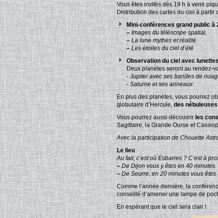
Vous êtes invités dès 19 h à venir piqu
Distribution des cartes du ciel à partir
Mini-conférences grand public à 
–
Images du téléscope spatial,
–
La lune mythes et réalité
–
Les étoiles du ciel d’été
Observation du ciel avec lunettes
Deux planètes seront au rendez-vo
- Jupiter avec ses bandes de nuages
- Saturne et ses anneaux
En plus des planètes, vous pourrez ob
globulaire d’Hercule,
des nébuleuses
Vous pourrez aussi découvrir
les cons
Sagittaire, la Grande Ourse et Cassio
Avec la participation de Chouette Ast
Le lieu
Au fait, c’est où Esbarres ? C’est à p
–
De Dijon vous y êtes en 40 minutes.
–
De Seurre, en 20 minutes vous êtes a
Comme l’année dernière, la conférence a
conseillé d’amener une lampe de poche p
En espérant que le ciel sera clair !