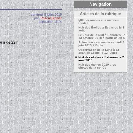
Navigation
Articles de la rubrique
vendredi 5 juillet 2019
par
Pascal Brazier
500 personnes à la nuit des
popularité : 31%
Étoiles !
Nuit des Étoiles à Esbarres le 3
août
Le Jour de la Nuit à Esbarres, le
13 octobre 2018 à partir de 20 h
rtir de 22 h.
Animation astronomie samedi 8
juin 2019 à Broin
Observation de la Lune à St
Jean de Losne le 12 juillet
Nuit des étoiles à Esbarres le 2
août 2019
Nuit des étoiles 2019 : les
photos de la soirée