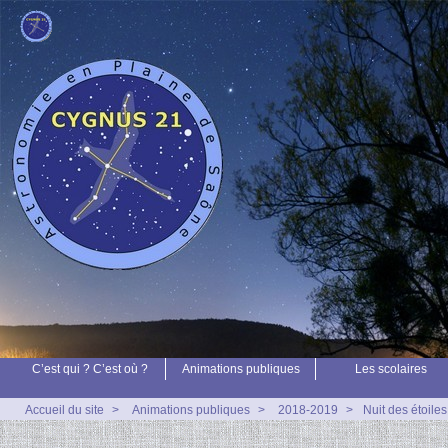
C’est qui ? C’est où ?
Animations publiques
Les scolaires
Accueil du site
>
Animations publiques
>
2018-2019
>
Nuit des étoile