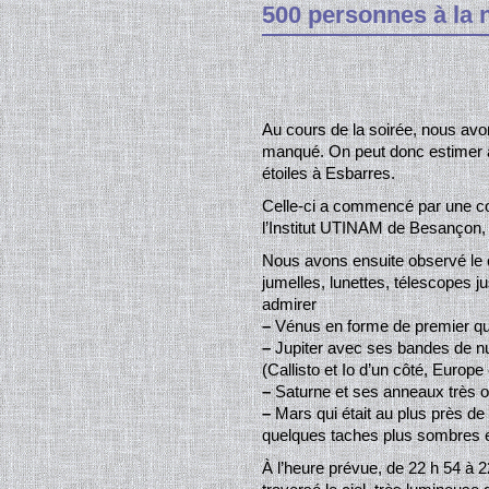
500 personnes à la n
Au cours de la soirée, nous avon
manqué. On peut donc estimer à 
étoiles à Esbarres.
Celle-ci a commencé par une co
l’Institut UTINAM de Besançon, 
Nous avons ensuite observé le 
jumelles, lunettes, télescopes
admirer
–
Vénus en forme de premier qua
–
Jupiter avec ses bandes de nua
(Callisto et Io d’un côté, Europ
–
Saturne et ses anneaux très o
–
Mars qui était au plus près de 
quelques taches plus sombres et
À l’heure prévue, de 22 h 54 à 22