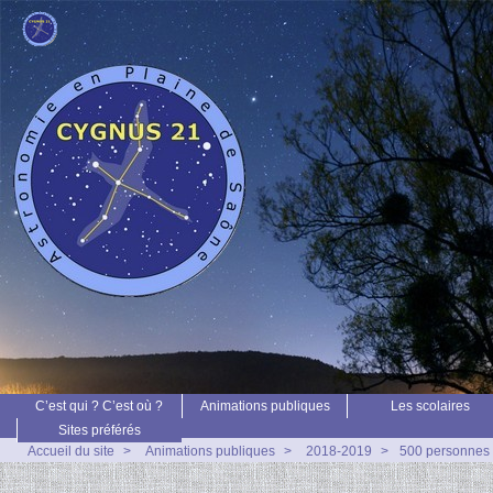
C’est qui ? C’est où ?
Animations publiques
Les scolaires
Sites préférés
Accueil du site
>
Animations publiques
>
2018-2019
>
500 personnes à