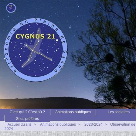
C’est qui ? C’est où ?
Animations publiques
Les scolaires
Sites préférés
Accueil du site
>
Animations publiques
>
2023-2024
>
Observation de
2024