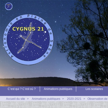
C’est qui ? C’est où ?
Animations publiques
Les scolaires
Accueil du site
>
Animations publiques
>
2020-2021
>
Observation de 