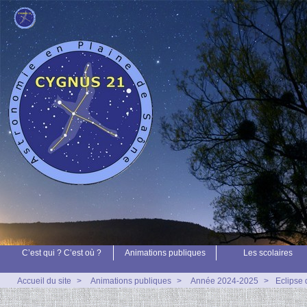
C’est qui ? C’est où ?
Animations publiques
Les scolaires
Accueil du site
>
Animations publiques
>
Année 2024-2025
>
Eclipse