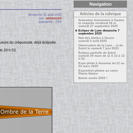
Navigation
Articles de la rubrique
dimanche 31 août 2025
par
webmestre
Animation Astronomie à Saulon
popularité : 23%
la chapelle vendredi 26 et
samedi 27 septembre 2025
Eclipse de Lune dimanche 7
septembre 2025
Nuit des étoiles à Seurre
samedi 2 août 2025
ueurs du crépuscule, déjà éclipsée.
Observation de la Lune... et du
Soleil le samedi 7 juin 2025
de 20 h 53.
Éclipse partielle de Soleil
samedi 29 mars de 11 h 13 à 12
h 53.
Expo photo à Auxonne du 21 au
23 mars 2025
Exposition photos au salon
Plaine Nature
Bonne année 2025 !